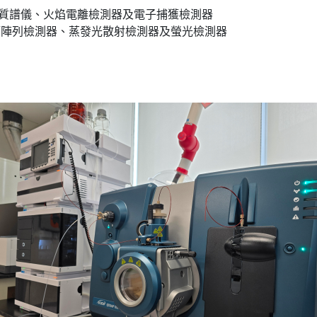
質譜儀、火焰電離檢測器及電子捕獲檢測器
管陣列檢測器、蒸發光散射檢測器及螢光檢測器